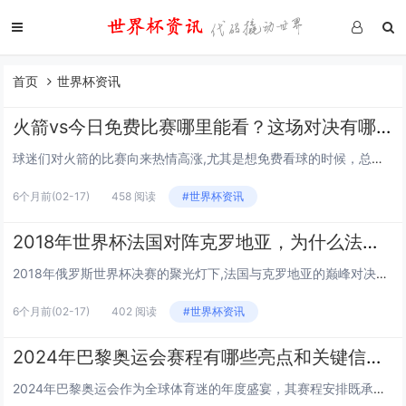
首页
世界杯资讯
火箭vs今日免费比赛哪里能看？这场对决有哪些看点？
球迷们对火箭的比赛向来热情高涨,尤其是想免费看球的时候，总会纠结：“今天火箭的比赛哪里能免费看？这场对决又有啥值得关注的点？” 别着急，咱们从观赛渠道到比赛看点，一一梳理清楚。 免费观赛渠道：这些平台可别错过 想免费看火箭的比赛,正规平...
6个月前
(02-17)
458 阅读
#世界杯资讯
2018年世界杯法国对阵克罗地亚，为什么法国能最终夺冠？
2018年俄罗斯世界杯决赛的聚光灯下,法国与克罗地亚的巅峰对决点燃了全球球迷的热情，最终法国队以4:2的比分时隔20年再度捧起大力神杯，克罗地亚则遗憾错失队史首座世界杯冠军，这场比赛的胜负背后，藏着哪些关键逻辑？我们从多个维度拆解这场经典对...
6个月前
(02-17)
402 阅读
#世界杯资讯
2024年巴黎奥运会赛程有哪些亮点和关键信息？
2024年巴黎奥运会作为全球体育迷的年度盛宴，其赛程安排既承载着传统赛事的热血传承，又融入了新兴项目的潮流活力，不少人好奇这次奥运会的赛程有哪些值得关注的重点？下面就从时间周期、项目亮点、热门赛事、观赛贴士等角度,为大家逐一解析。 赛事周...