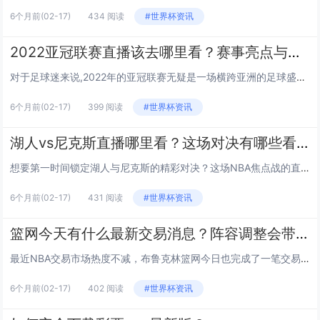
6个月前
(02-17)
434 阅读
#世界杯资讯
2022亚冠联赛直播该去哪里看？赛事亮点与观赛指南全解析
对于足球迷来说,2022年的亚冠联赛无疑是一场横跨亚洲的足球盛宴，无论是中超球队的青春风暴，还是西亚豪强的强强对话，都让球迷们心潮澎湃，但不少人会问：2022亚冠联赛直播该去哪里看？赛事又有哪些值得关注的亮点？ 下面就从直播平台、赛制调整、...
6个月前
(02-17)
399 阅读
#世界杯资讯
湖人vs尼克斯直播哪里看？这场对决有哪些看点值得关注？
想要第一时间锁定湖人与尼克斯的精彩对决？这场NBA焦点战的直播渠道、核心看点都帮你整理好了！不管你是詹眉的死忠粉，还是尼克斯的“纽约德比”爱好者，这份观赛指南能让你看得更明白、更过瘾。 直播渠道全梳理：这些平台能看实时对战 想在线看湖人...
6个月前
(02-17)
431 阅读
#世界杯资讯
篮网今天有什么最新交易消息？阵容调整会带来哪些变化？
最近NBA交易市场热度不减，布鲁克林篮网今日也完成了一笔交易调整阵容，不少球迷好奇：这次交易具体内容是什么？会给球队带来哪些影响？下面我们就来逐一分析。 篮网今天的交易具体内容是什么？ 篮网与底特律活塞达成交易：篮网送出替补后卫杰伦·勒...
6个月前
(02-17)
402 阅读
#世界杯资讯