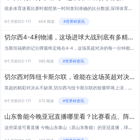
很多体育迷看比赛时都想第一时间拿到准确的比分数据,琛球体育比分这个平台就常被问到靠不靠谱、该怎么用，今天咱们就来聊聊琛球体育比分的那些事儿，从它的功能到实际体验，给大家一个清晰的参考。 琛球体育比分能提供哪些赛事数据？ 琛球体育比分的覆...
6个月前
(02-17)
404 阅读
#世界杯资讯
切尔西4-4利物浦，这场进球大战到底有多精彩？
当斯坦福桥的记分牌最终定格在4-4，这场英超对决的每一分钟都像一部浓缩的足球大片：闪电破门、连续追分、梅开二度、绝平救主……没有剧本，却比剧本更跌宕，这场比赛的精彩，不止于8粒进球，更在于过程中展现的足球本质——激情、悬念与无限可能。 剧...
6个月前
(02-17)
385 阅读
#世界杯资讯
切尔西对阵纽卡斯尔联，谁能在这场英超对决中占得先机？
英超的精彩对决从不缺席,切尔西与纽卡斯尔联的较量即将上演，这场比赛究竟会呈现怎样的走势，球迷们都盼着能找到一些线索，接下来咱们就从几个关键维度来分析这场比赛的可能结果。 两队近期状态：复苏与强势并存？ 先看切尔西,换帅后的他们逐渐找回节...
6个月前
(02-17)
372 阅读
#世界杯资讯
山东鲁能今晚亚冠直播哪里看？比赛看点、阵容分析全解读
这些渠道可看直播 今晚山东泰山（原山东鲁能）的亚冠直播，球迷可通过 咪咕视频 体育专区、央视体育客户端（CCTV5+频道若有转播计划，可提前查看节目单）观看，爱奇艺体育也获得了亚冠部分场次的转播权，大家可在其“亚冠专区”找到直播入口。...