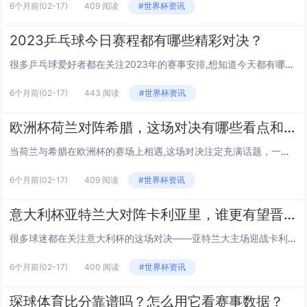
6个月前
(02-17)
409 阅读
#世界杯资讯
2023乒乓球今日赛程都有哪些精彩对决？
很多乒乓球爱好者都在关注2023年的赛事安排,想知道今天都有哪些精彩的对决值得关注，下面就从赛程安排、焦点赛事看点、选手状态、观赛方式几个方面来详细说说。 今日赛程的时间与项目安排 今天的乒乓球赛事涵盖单打、双打、混双等多个项目，不...
6个月前
(02-17)
443 阅读
#世界杯资讯
欧洲杯荷兰对阵希腊，这场对决有哪些看点和潜在走向？
当荷兰与希腊在欧洲杯的赛场上相遇,这场对决注定充满话题，一边是进攻火力强劲、渴望在大赛证明自己的橙衣军团，另一边是曾在2004年创造“希腊神话”、擅长防守反击的欧洲劲旅，这场比赛的看点和走向，值得我们细细剖析。 两队近期竞技状态：进攻...
6个月前
(02-17)
409 阅读
#世界杯资讯
意大利杯亚特兰大对阵卡利亚里，谁更有望晋级下一轮？
很多球迷都在关注意大利杯的这场对决——亚特兰大主场迎战卡利亚里，两队的实力差距、近期状态都会影响比赛走向，到底谁能笑到最后晋级下一轮呢？我们从几个维度来分析一下。 两队近期状态：亚特兰大进攻火力依旧，卡利亚里寻求突破 亚特兰大本赛季在意...
6个月前
(02-17)
400 阅读
#世界杯资讯
琛球体育比分靠谱吗？怎么用它看赛事数据？