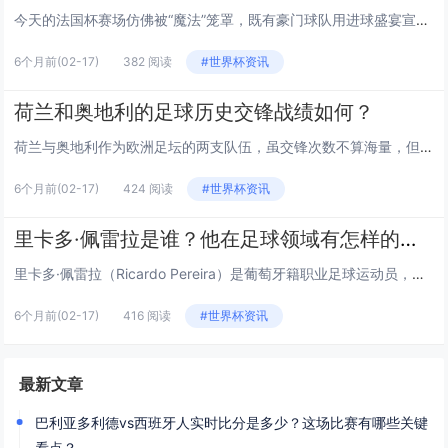
今天的法国杯赛场仿佛被“魔法”笼罩，既有豪门球队用进球盛宴宣告统治力，也有草根球队凭借热血斗志掀翻职业劲旅，从巴黎圣日耳曼的星光熠熠，到业余球队的绝地翻盘，每一场比赛都在书写属于足球的浪漫故事,下面就来拆解今天法国杯的精彩瞬间与深层看点：...
6个月前
(02-17)
382 阅读
#世界杯资讯
荷兰和奥地利的足球历史交锋战绩如何？
荷兰与奥地利作为欧洲足坛的两支队伍，虽交锋次数不算海量，但每一次碰面都充满看点，下面从历史总览、赛事表现、经典对决和近期趋势四个维度,详细梳理两队的交锋故事。 历史交锋总览（截至2024年） 荷兰与奥地利在国际赛事（含友谊赛、欧洲杯、世...
6个月前
(02-17)
424 阅读
#世界杯资讯
里卡多·佩雷拉是谁？他在足球领域有怎样的表现？
里卡多·佩雷拉（Ricardo Pereira）是葡萄牙籍职业足球运动员，以攻防兼备的右后卫角色闻名，目前效力于英超莱斯特城足球俱乐部，同时也是葡萄牙国家队的常客，他的足球生涯充满亮点，从葡超劲旅到英超豪强，从国内赛场到国际舞台，都留下了深...
6个月前
(02-17)
416 阅读
#世界杯资讯
最新文章
巴利亚多利德vs西班牙人实时比分是多少？这场比赛有哪些关键
看点？