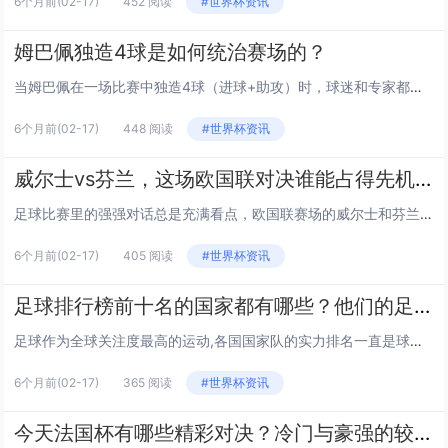
6个月前
(02-17)
452 阅读
#世界杯资讯
姆巴佩独造4球是如何统治赛场的？
当姆巴佩在一场比赛中独造4球（进球+助攻）时，球迷和专家都在讨论：他是如何做到统治赛场的？这不仅是个人能力的爆发，更是战术、心理、团队协作等多维度因素的叠加。 速度与技巧的双重碾压 姆巴佩的速度是“核武器”，但这场比赛里，他把“技巧...
6个月前
(02-17)
448 阅读
#世界杯资讯
威尔士vs芬兰，这场欧国联对决谁能占得先机？
足球比赛里的强强对话总是充满看点，欧国联赛场的威尔士和芬兰即将迎来正面碰撞，不少球迷都好奇这场较量中谁更有机会拿下胜利？接下来我们从几个维度来剖析这场比赛的潜在走向。 两队近期竞技状态如何？ 威尔士这边，欧国联征程起伏不定，上一轮他们0...
6个月前
(02-17)
405 阅读
#世界杯资讯
足球排行榜前十名的国家都有哪些？他们的足球实力强在哪？
足球作为全球关注度最高的运动,各国国家队的实力排名一直是球迷热议的焦点，国际足联（FIFA）的世界排名综合了比赛表现、赛事权重等因素，能直观反映各国足球的竞争力，当前足球排行榜前十名的国家都有哪些？他们的实力又体现在哪些方面呢？ 阿根廷：...
6个月前
(02-17)
365 阅读
#世界杯资讯
今天法国杯有哪些精彩对决？冷门与豪强的较量带来了怎样的惊喜？