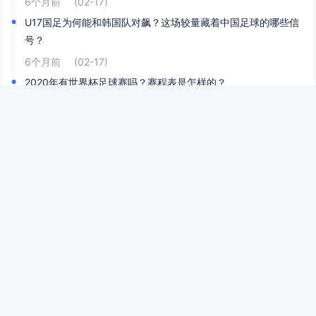
6个月前
(02-17)
U17国足为何能和韩国队对飙？这场较量藏着中国足球的哪些信
号？
6个月前
(02-17)
2020年有世界杯足球赛吗？赛程表是怎样的？
6个月前
(02-17)
网站分类
新闻资讯
足球资讯
世界杯资讯
热门
1
巴利亚多利德vs西班牙人实时比分是多少？这场比赛有哪些关键看点？
实时比分与动态进程（附查询渠道） 如果你想了解巴利亚多利德vs西班牙人的实时比分，需要通过动态渠道查询——因为西甲联赛的比分随比赛进程实时变化（比如上半场巴利亚多利德1-0领先、西班牙人点球扳平，或下半场双方互有进球）。 你可以通过...