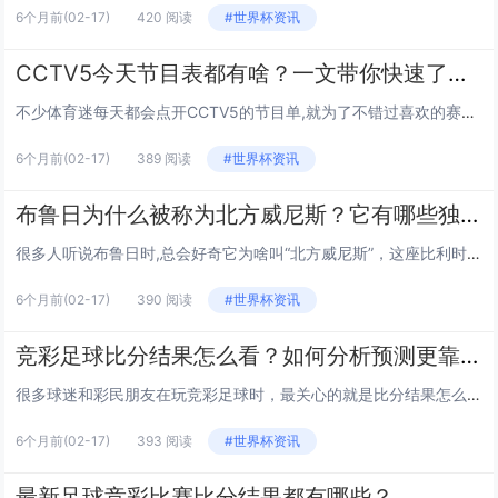
6个月前
(02-17)
420 阅读
#世界杯资讯
CCTV5今天节目表都有啥？一文带你快速了解精彩赛事与栏目安排
不少体育迷每天都会点开CCTV5的节目单,就为了不错过喜欢的赛事或栏目，今天的CCTV5到底藏着哪些惊喜？咱们从早到晚，一步步拆解这份“体育盛宴”的安排~ 早间时段：资讯+经典赛事，唤醒活力清晨 早上7:00，《体育晨报》 准时“敲...
6个月前
(02-17)
389 阅读
#世界杯资讯
布鲁日为什么被称为北方威尼斯？它有哪些独特魅力？
很多人听说布鲁日时,总会好奇它为啥叫“北方威尼斯”，这座比利时的小城到底藏着多少惊喜？今天咱们就来聊聊布鲁日的故事，看看它的水乡风情和独特魅力到底从何而来。 “北方威尼斯”的由来：水与城的共生密码 布鲁日的名字在古弗拉芒语里意为“桥”，...
6个月前
(02-17)
390 阅读
#世界杯资讯
竞彩足球比分结果怎么看？如何分析预测更靠谱？
很多球迷和彩民朋友在玩竞彩足球时，最关心的就是比分结果怎么看、怎么分析预测才更靠谱，今天咱们就围绕竞彩比分的相关问题，详细聊聊其中的门道，从查询渠道到分析技巧，帮大家理清思路。 竞彩比分结果的查询渠道 想要第一时间获取准确的竞彩比分...
6个月前
(02-17)
393 阅读
#世界杯资讯
最新足球竞彩比赛比分结果都有哪些？