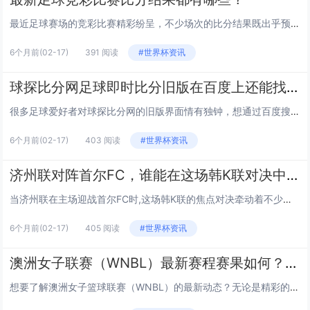
最近足球赛场的竞彩比赛精彩纷呈，不少场次的比分结果既出乎预料，又让球迷和彩民们津津乐道，从欧洲五大联赛到国内的中超赛场，不同级别的赛事都产出了不少值得关注的竞彩比分，下面就来详细看看近期都有哪些关键的竞彩比赛比分结果,以及这些比分背后的赛事...
6个月前
(02-17)
391 阅读
#世界杯资讯
球探比分网足球即时比分旧版在百度上还能找到吗？
很多足球爱好者对球探比分网的旧版界面情有独钟，想通过百度搜索找到旧版入口，这个问题的答案需要结合网站迭代、搜索现状和安全规范来分析,下面我们从多个角度聊聊这个话题。 旧版球探比分网的“怀旧吸引力” 不少老球迷对旧版的设计逻辑“爱不释手”...
6个月前
(02-17)
403 阅读
#世界杯资讯
济州联对阵首尔FC，谁能在这场韩K联对决中更胜一筹？
当济州联在主场迎战首尔FC时,这场韩K联的焦点对决牵动着不少球迷的目光，两支球队的状态、交锋史、核心球员发挥都会影响比赛走向，我们不妨从多个角度来分析这场较量的潜在看点。 两队近期状态：谁的势头更猛？ 济州联近期在联赛中的表现可圈可点,...
6个月前
(02-17)
405 阅读
#世界杯资讯
澳洲女子联赛（WNBL）最新赛程赛果如何？各队表现有哪些亮点？
想要了解澳洲女子篮球联赛（WNBL）的最新动态？无论是精彩的赛程对决，还是各队的胜负走向，这里都能给你清晰梳理！我们从赛程安排、赛果速递、球队亮点、季后赛争夺到球星动态，带你全面看懂这项充满活力的赛事。 近期赛程安排：常规赛激战正酣，...