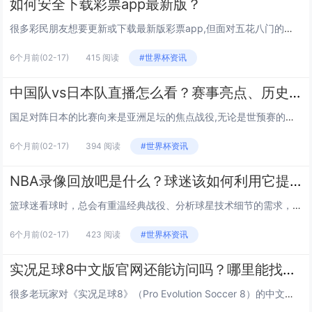
如何安全下载彩票app最新版？
很多彩民朋友想要更新或下载最新版彩票app,但面对五花八门的下载渠道，难免担心安全问题，到底该如何安全、合规地获取彩票app最新版？我们从合法渠道、真伪鉴别、安装安全、风险规避四个维度详细解答。 哪些渠道是下载彩票app的合法途径？...
6个月前
(02-17)
415 阅读
#世界杯资讯
中国队vs日本队直播怎么看？赛事亮点、历史对决与观赛攻略都在这！
国足对阵日本的比赛向来是亚洲足坛的焦点战役,无论是世预赛的出线生死战，还是亚洲杯的荣誉之争，两队的碰撞总能点燃球迷的热情，想要第一时间锁定直播、吃透赛事关键信息？这篇问答式指南会从直播渠道、赛事看点、历史交锋等维度逐一解答，帮你全方位备战这...
6个月前
(02-17)
394 阅读
#世界杯资讯
NBA录像回放吧是什么？球迷该如何利用它提升观赛体验？
篮球迷看球时，总会有重温经典战役、分析球星技术细节的需求，这时候，“NBA录像回放吧”就成了很多人的宝藏去处，它到底是个什么样的平台？普通球迷又该怎么用它让观赛体验更上一层楼？今天咱们就来聊聊这个话题。 NBA录像回放吧的核心定位是什...
6个月前
(02-17)
423 阅读
#世界杯资讯
实况足球8中文版官网还能访问吗？哪里能找到正版资源和相关资讯？
很多老玩家对《实况足球8》（Pro Evolution Soccer 8）的中文版念念不忘，想知道它的官网还能不能访问，以及从哪里获取正版资源和游戏资讯，下面就来详细解答这些问题。 官网现状：官方入口迭代，需从合规渠道溯源 《实况足...