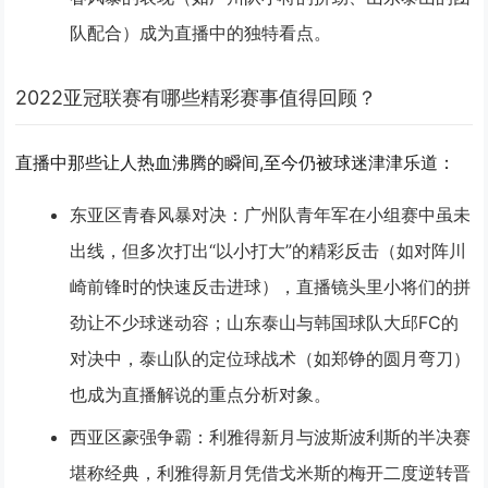
队配合）成为直播中的独特看点。
2022亚冠联赛有哪些精彩赛事值得回顾？
直播中那些让人热血沸腾的瞬间,至今仍被球迷津津乐道：
东亚区青春风暴对决
：广州队青年军在小组赛中虽未
出线，但多次打出“以小打大”的精彩反击（如对阵川
崎前锋时的快速反击进球），直播镜头里小将们的拼
劲让不少球迷动容；山东泰山与韩国球队大邱FC的
对决中，泰山队的定位球战术（如郑铮的圆月弯刀）
也成为直播解说的重点分析对象。
西亚区豪强争霸
：利雅得新月与波斯波利斯的半决赛
堪称经典，利雅得新月凭借戈米斯的梅开二度逆转晋