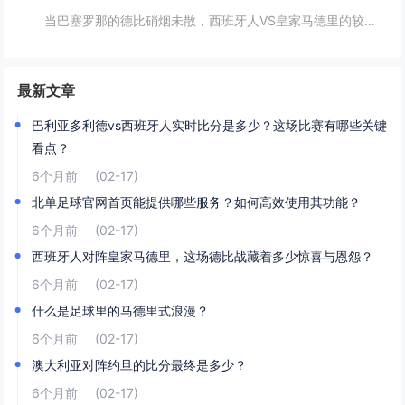
当巴塞罗那的德比硝烟未散，西班牙人VS皇家马德里的较量同样牵动着西甲球迷的心，这场对决不止是积分榜上的博弈，更是加泰罗尼亚“黑马”与马德里“银河战舰”的风格碰撞，背后藏着历史恩怨、战术博弈与球星闪光的多重看点。 历史交锋：皇马的统治与...
最新文章
巴利亚多利德vs西班牙人实时比分是多少？这场比赛有哪些关键
看点？
6个月前
(02-17)
北单足球官网首页能提供哪些服务？如何高效使用其功能？
6个月前
(02-17)
西班牙人对阵皇家马德里，这场德比战藏着多少惊喜与恩怨？
6个月前
(02-17)
什么是足球里的马德里式浪漫？
6个月前
(02-17)
澳大利亚对阵约旦的比分最终是多少？
6个月前
(02-17)