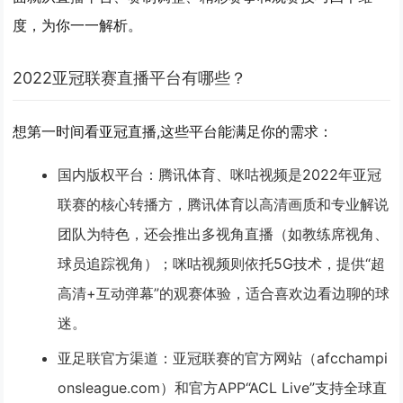
度，为你一一解析。
2022亚冠联赛直播平台有哪些？
想第一时间看亚冠直播,这些平台能满足你的需求：
国内版权平台
：腾讯体育、咪咕视频是2022年亚冠
联赛的核心转播方，腾讯体育以高清画质和专业解说
团队为特色，还会推出多视角直播（如教练席视角、
球员追踪视角）；咪咕视频则依托5G技术，提供“超
高清+互动弹幕”的观赛体验，适合喜欢边看边聊的球
迷。
亚足联官方渠道
：亚冠联赛的官方网站（afcchampi
onsleague.com）和官方APP“ACL Live”支持全球直