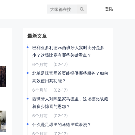
登陆
最新文章
巴利亚多利德vs西班牙人实时比分是多
少？这场比赛有哪些关键看点？
6个月前
(02-17)
北单足球官网首页能提供哪些服务？如何
高效使用其功能？
6个月前
(02-17)
西班牙人对阵皇家马德里，这场德比战藏
着多少惊喜与恩怨？
6个月前
(02-17)
什么是足球里的马德里式浪漫？
6个月前
(02-17)