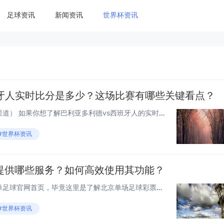
足球资讯
新闻资讯
世界杯资讯
班牙人实时比分是多少？这场比赛有哪些关键看点？
实时比分与动态进程（附查询渠道） 如果你想了解巴利亚多利德vs西班牙人的实时比分，需要通过动态渠道查询——因为西甲联赛的比分随比赛进程实时变化（比如上半场巴利亚多利德1-0领先、西班牙人点球扳平，或下半场双方互有进球）。 你可以通过...
#世界杯资讯
提供哪些服务？如何高效使用其功能？
很多球迷和购彩者都会关注北单足球官网首页，毕竟这里是了解北京单场足球彩票、获取赛事资讯的核心入口，但你真的清楚首页能提供哪些服务，又该怎么高效利用这些功能吗？今天就来详细拆解一下。 北单足球官网首页的核心服务模块有哪些？ 北单足球官网首...
#世界杯资讯