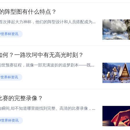
牙的阵型图有什么特点？
2010年南非世界杯，西班牙队首次捧起大力神杯，他们的阵型设计和人员搭配成为传控足球的经典模板，这张阵型图背后，藏着怎样的战术智慧？ 阵型框架：4-2-3-1的“控球化”改造 从纸面站位看，西班牙的阵型可归为4-2-3-1的灵活变种...
#世界杯资讯
如何？一路坎坷中有无高光时刻？
国足（中国国家男子足球队）的世预赛征程，就像一部充满波折的追梦剧本——既有距离梦想一步之遥的遗憾，也有唯一一次“冲出亚洲”的高光，今天我们就来梳理国足历届世预赛的战绩，看看这支球队在逐梦世界杯的路上都经历了什么。 早期世预赛：蹒跚起步的逐...
#世界杯资讯
比赛的完整录像？
很多球迷想重温中国女足的经典瞬间,却不知道哪里能找到完整、高清的比赛录像，这篇文章从获取渠道、资源特点、观看价值等角度，帮你理清“找录像”的门道。 这些渠道能稳定获取完整录像 官方平台是最靠谱的“宝库”： 中国足协/赛事官...
#世界杯资讯