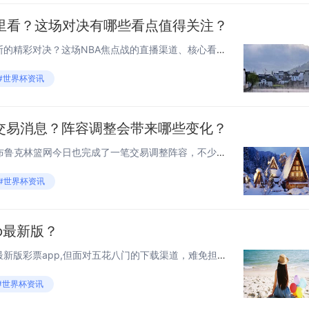
哪里看？这场对决有哪些看点值得关注？
想要第一时间锁定湖人与尼克斯的精彩对决？这场NBA焦点战的直播渠道、核心看点都帮你整理好了！不管你是詹眉的死忠粉，还是尼克斯的“纽约德比”爱好者，这份观赛指南能让你看得更明白、更过瘾。 直播渠道全梳理：这些平台能看实时对战 想在线看湖人...
#世界杯资讯
交易消息？阵容调整会带来哪些变化？
最近NBA交易市场热度不减，布鲁克林篮网今日也完成了一笔交易调整阵容，不少球迷好奇：这次交易具体内容是什么？会给球队带来哪些影响？下面我们就来逐一分析。 篮网今天的交易具体内容是什么？ 篮网与底特律活塞达成交易：篮网送出替补后卫杰伦·勒...
#世界杯资讯
p最新版？
很多彩民朋友想要更新或下载最新版彩票app,但面对五花八门的下载渠道，难免担心安全问题，到底该如何安全、合规地获取彩票app最新版？我们从合法渠道、真伪鉴别、安装安全、风险规避四个维度详细解答。 哪些渠道是下载彩票app的合法途径？...
#世界杯资讯