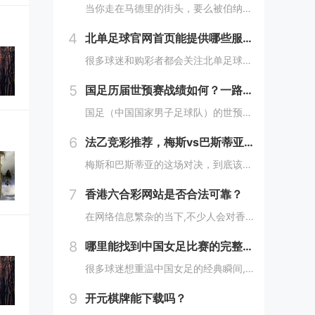
当你走在马德里的街头，要么被伯纳乌的白色旗帜晃花眼，要么被万达大都会（曾是卡尔德隆）的红色海洋暖到心，这座城市的足球浪漫，一半是皇马的星光传奇，一半是马竞的铁血坚守，两种味道混在一起，就成了独一份的“马德里式浪漫”。 皇马：用星光与传...
4
北单足球官网首页能提供哪些服务？如何高效使用其功能？
很多球迷和购彩者都会关注北单足球官网首页，毕竟这里是了解北京单场足球彩票、获取赛事资讯的核心入口，但你真的清楚首页能提供哪些服务，又该怎么高效利用这些功能吗？今天就来详细拆解一下。 北单足球官网首页的核心服务模块有哪些？ 北单足球官网首...
5
国足历届世预赛战绩如何？一路坎坷中有无高光时刻？
国足（中国国家男子足球队）的世预赛征程，就像一部充满波折的追梦剧本——既有距离梦想一步之遥的遗憾，也有唯一一次“冲出亚洲”的高光，今天我们就来梳理国足历届世预赛的战绩，看看这支球队在逐梦世界杯的路上都经历了什么。 早期世预赛：蹒跚起步的逐...
6
法乙竞彩推荐，梅斯vs巴斯蒂亚这场比赛该如何分析和选择？
梅斯和巴斯蒂亚的这场对决，到底该怎么分析？有没有实用的竞彩推荐思路？今天咱们就从球队状态、历史交锋、攻防数据、战意这几个关键维度来拆解这场比赛,给大家的竞彩选择提供一些参考方向。 两队近期状态：谁的“势头”更猛？ 先看梅斯的近期表现：最...
7
香港六合彩网站是否合法可靠？
在网络信息繁杂的当下,不少人会对香港六合彩网站产生好奇，究竟这些网站是否合法可靠呢？接下来我们就详细探讨这个问题。 香港六合彩的基本情况 香港六合彩是香港唯一的合法彩票,由香港赛马会负责营运，它有着特定的游戏规则和开奖流程，每周二、周四...
8
哪里能找到中国女足比赛的完整录像？
很多球迷想重温中国女足的经典瞬间,却不知道哪里能找到完整、高清的比赛录像，这篇文章从获取渠道、资源特点、观看价值等角度，帮你理清“找录像”的门道。 这些渠道能稳定获取完整录像 官方平台是最靠谱的“宝库”： 中国足协/赛事官...
9
开元棋牌能下载吗？