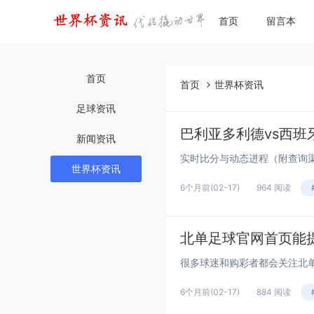
首页
留言本
首页
首页
世界杯资讯
足球资讯
巴利亚多利德vs西
新闻资讯
世界杯资讯
6个月前
(02-17)
964 阅读
北单足球官网首页能
6个月前
(02-17)
884 阅读