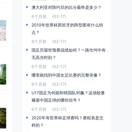
澳大利亚对阵约旦的比分最终是多少？
6个月前
(02-17)
2010年世界杯西班牙的阵型图有什么特
点？
6个月前
(02-17)
国足历届世预赛战绩如何？一路坎坷中有
无高光时刻？
6个月前
(02-17)
哪里能找到中国女足比赛的完整录像？
6个月前
(02-17)
U17国足为何能和韩国队对飙？这场较量
藏着中国足球的哪些信号？
6个月前
(02-17)
2020年有世界杯足球赛吗？赛程表是怎
样的？