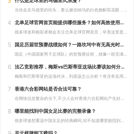
3
什么是足球里的马德里式浪漫？
当你走在马德里的街头，要么被伯纳乌的白色旗帜晃花眼，要么被万达大都会（曾是卡尔德隆）的红色海洋暖到心，这座城市的足球浪漫，一半是皇马的星光传奇，一半是马竞的铁血坚守，两种味道混在一起，就成了独一份的“马德里式浪漫”。 皇马：用星光与传...
4
北单足球官网首页能提供哪些服务？如何高效使用其功能？
很多球迷和购彩者都会关注北单足球官网首页，毕竟这里是了解北京单场足球彩票、获取赛事资讯的核心入口，但你真的清楚首页能提供哪些服务，又该怎么高效利用这些功能吗？今天就来详细拆解一下。 北单足球官网首页的核心服务模块有哪些？ 北单足球官网首...
5
国足历届世预赛战绩如何？一路坎坷中有无高光时刻？
国足（中国国家男子足球队）的世预赛征程，就像一部充满波折的追梦剧本——既有距离梦想一步之遥的遗憾，也有唯一一次“冲出亚洲”的高光，今天我们就来梳理国足历届世预赛的战绩，看看这支球队在逐梦世界杯的路上都经历了什么。 早期世预赛：蹒跚起步的逐...
6
法乙竞彩推荐，梅斯vs巴斯蒂亚这场比赛该如何分析和选择？
梅斯和巴斯蒂亚的这场对决，到底该怎么分析？有没有实用的竞彩推荐思路？今天咱们就从球队状态、历史交锋、攻防数据、战意这几个关键维度来拆解这场比赛,给大家的竞彩选择提供一些参考方向。 两队近期状态：谁的“势头”更猛？ 先看梅斯的近期表现：最...
7
香港六合彩网站是否合法可靠？
在网络信息繁杂的当下,不少人会对香港六合彩网站产生好奇，究竟这些网站是否合法可靠呢？接下来我们就详细探讨这个问题。 香港六合彩的基本情况 香港六合彩是香港唯一的合法彩票,由香港赛马会负责营运，它有着特定的游戏规则和开奖流程，每周二、周四...
8
哪里能找到中国女足比赛的完整录像？
很多球迷想重温中国女足的经典瞬间,却不知道哪里能找到完整、高清的比赛录像，这篇文章从获取渠道、资源特点、观看价值等角度，帮你理清“找录像”的门道。 这些渠道能稳定获取完整录像 官方平台是最靠谱的“宝库”： 中国足协/赛事官...
9
开元棋牌能下载吗？