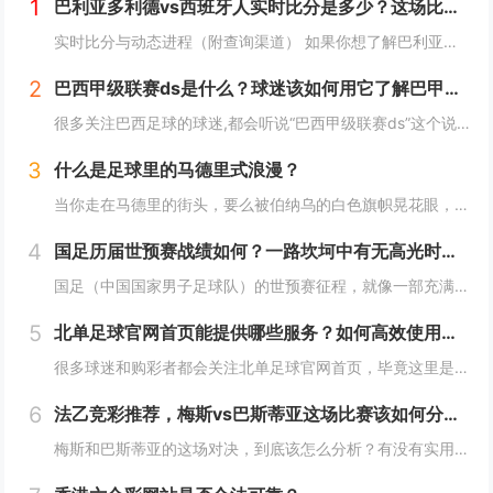
1
巴利亚多利德vs西班牙人实时比分是多少？这场比赛有哪些关键看点？
实时比分与动态进程（附查询渠道） 如果你想了解巴利亚多利德vs西班牙人的实时比分，需要通过动态渠道查询——因为西甲联赛的比分随比赛进程实时变化（比如上半场巴利亚多利德1-0领先、西班牙人点球扳平，或下半场双方互有进球）。 你可以通过...
2
巴西甲级联赛ds是什么？球迷该如何用它了解巴甲赛事？
很多关注巴西足球的球迷,都会听说“巴西甲级联赛ds”这个说法，但它具体是什么？又该怎么用它来深入了解巴甲赛事呢？今天我们就来聊聊这个话题。 巴西甲级联赛ds到底指什么？ 这里的“ds”，通常是指以DS足球为代表的足球数据平台，这类平台专...
3
什么是足球里的马德里式浪漫？
当你走在马德里的街头，要么被伯纳乌的白色旗帜晃花眼，要么被万达大都会（曾是卡尔德隆）的红色海洋暖到心，这座城市的足球浪漫，一半是皇马的星光传奇，一半是马竞的铁血坚守，两种味道混在一起，就成了独一份的“马德里式浪漫”。 皇马：用星光与传...
4
国足历届世预赛战绩如何？一路坎坷中有无高光时刻？
国足（中国国家男子足球队）的世预赛征程，就像一部充满波折的追梦剧本——既有距离梦想一步之遥的遗憾，也有唯一一次“冲出亚洲”的高光，今天我们就来梳理国足历届世预赛的战绩，看看这支球队在逐梦世界杯的路上都经历了什么。 早期世预赛：蹒跚起步的逐...
5
北单足球官网首页能提供哪些服务？如何高效使用其功能？
很多球迷和购彩者都会关注北单足球官网首页，毕竟这里是了解北京单场足球彩票、获取赛事资讯的核心入口，但你真的清楚首页能提供哪些服务，又该怎么高效利用这些功能吗？今天就来详细拆解一下。 北单足球官网首页的核心服务模块有哪些？ 北单足球官网首...
6
法乙竞彩推荐，梅斯vs巴斯蒂亚这场比赛该如何分析和选择？
梅斯和巴斯蒂亚的这场对决，到底该怎么分析？有没有实用的竞彩推荐思路？今天咱们就从球队状态、历史交锋、攻防数据、战意这几个关键维度来拆解这场比赛,给大家的竞彩选择提供一些参考方向。 两队近期状态：谁的“势头”更猛？ 先看梅斯的近期表现：最...