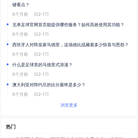
键看点？
6个月前
(02-17)
北单足球官网首页能提供哪些服务？如何高效使用其功能？
6个月前
(02-17)
西班牙人对阵皇家马德里，这场德比战藏着多少惊喜与恩怨？
6个月前
(02-17)
什么是足球里的马德里式浪漫？
6个月前
(02-17)
澳大利亚对阵约旦的比分最终是多少？
6个月前
(02-17)
浏览更多
热门