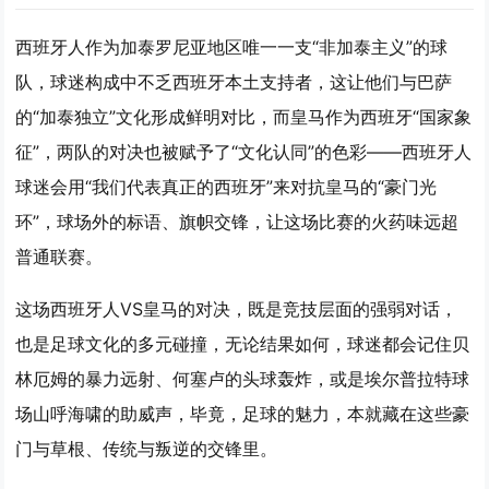
西班牙人作为加泰罗尼亚地区唯一一支“非加泰主义”的球
队，球迷构成中不乏西班牙本土支持者，这让他们与巴萨
的“加泰独立”文化形成鲜明对比，而皇马作为西班牙“国家象
征”，两队的对决也被赋予了“文化认同”的色彩——西班牙人
球迷会用“我们代表真正的西班牙”来对抗皇马的“豪门光
环”，球场外的标语、旗帜交锋，让这场比赛的火药味远超
普通联赛。
这场西班牙人VS皇马的对决，既是竞技层面的强弱对话，
也是足球文化的多元碰撞，无论结果如何，球迷都会记住贝
林厄姆的暴力远射、何塞卢的头球轰炸，或是埃尔普拉特球
场山呼海啸的助威声，毕竟，足球的魅力，本就藏在这些豪
门与草根、传统与叛逆的交锋里。