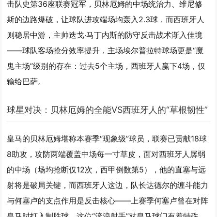
击队史第36座联赛冠军，贝林厄姆的中场统治力、维尼修
斯的边路爆破，让球队进攻端
场均轰入2.3球
，而西班牙人
则稳居中游，主帅迭戈·马丁内斯的防守反击战术渐入佳境
——球队
客场抢分效率提升
，主场埃尔普拉特球场更是“魔
鬼主场”级别的存在：过去5个主场，西班牙人赢下4场，仅
输给巴萨。
球星对决：贝林厄姆的全能VS西班牙人的“草根韧性”
皇马的
贝林厄姆
堪称本赛季“现象级”球员，联赛已贡献18球
8助攻，攻防两端覆盖中场每一寸草皮，面对西班牙人孱弱
的中场（场均抢断仅12次，西甲倒数第5），他的直塞与远
射将是破局关键，而西班牙人这边，队长
达德尔
的缠斗能力
与
何塞卢
的支点作用是反击核心——上赛季何塞卢曾在对阵
皇马时打入制胜球，这位“流浪射手”对皇马球门有着特殊