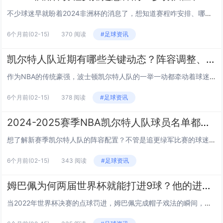
不少球迷早就盼着2024非洲杯的消息了，想知道赛程咋安排、哪些球队参赛，还有啥精彩场面值得蹲守，别着急,这就把大家关心的内容一一说明~ ① 啥时候踢？在哪踢？ 2024年非洲杯由科特迪瓦主办，比赛时间定在2024年1月13日至2月11日...
6个月前
(02-15)
370 阅读
#足球资讯
凯尔特人队近期有哪些关键动态？阵容调整、赛事表现与未来展望全解析
作为NBA的传统豪强，波士顿凯尔特人队的一举一动都牵动着球迷的心，近期他们在阵容调整、赛事表现上有哪些新变化？未来又将朝着怎样的方向发展？下面我们就来详细剖析。 阵容调整：伤病恢复与潜在交易动态 凯尔特人队近期的阵容调整围绕“健康”与“...
6个月前
(02-15)
378 阅读
#足球资讯
2024-2025赛季NBA凯尔特人队球员名单都有谁？
想了解新赛季凯尔特人队的阵容配置？不管是追更绿军比赛的球迷，还是研究东部争冠格局的朋友，这份最新球员名单都能帮你理清脉络，从全明星级别的核心，到暗藏惊喜的角色球员，再到潜力新秀，绿军的阵容深度和天赋都值得细品。 核心主力：攻防体系的“骨架...
6个月前
(02-15)
343 阅读
#足球资讯
姆巴佩为何两届世界杯就能打进9球？他的进球效率藏着哪些秘密？
当2022年世界杯决赛的点球罚进，姆巴佩完成帽子戏法的瞬间，很多球迷突然意识到：这个24岁的小伙子，已经在两届世界杯（2018+2022）里踢进了9个球！从2018年风驰电掣的19岁少年，到2022年能在决赛绝境中戴帽的领袖，姆巴佩的世界杯...