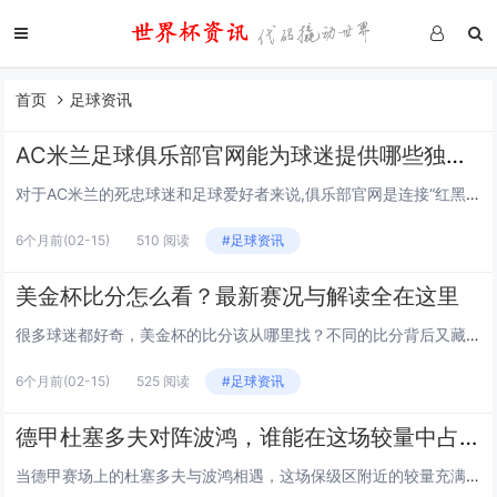
首页
足球资讯
AC米兰足球俱乐部官网能为球迷提供哪些独特体验？
对于AC米兰的死忠球迷和足球爱好者来说,俱乐部官网是连接“红黑信仰”的重要纽带，它不止是信息的集散地，更是沉浸式体验球队文化的窗口，AC米兰官网到底能带来哪些不一样的体验？我们从几个维度展开分析： 板块：从新闻到青训，覆盖全维度足球生...
6个月前
(02-15)
510 阅读
#足球资讯
美金杯比分怎么看？最新赛况与解读全在这里
很多球迷都好奇，美金杯的比分该从哪里找？不同的比分背后又藏着哪些赛事信息？今天咱们就来好好聊聊美金杯比分的那些事儿，从赛事背景到比分解读，一次性讲清楚。 先搞懂：美金杯是个啥赛事？ 美金杯（中北美洲及加勒比海地区金杯赛，CONCAC...
6个月前
(02-15)
525 阅读
#足球资讯
德甲杜塞多夫对阵波鸿，谁能在这场较量中占得先机？
当德甲赛场上的杜塞多夫与波鸿相遇，这场保级区附近的较量充满了悬念，两支球队都渴望用一场胜利摆脱困境，究竟谁能在这场硬碰硬的对决中笑到最后？我们从多个维度来剖析这场比赛的胜负关键。 两队近期状态：谁的势头更猛？ 从近期战绩来看，杜塞多夫过...