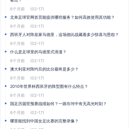
6个月前
(02-17)
北单足球官网首页能提供哪些服务？如何高效使用其功能？
6个月前
(02-17)
西班牙人对阵皇家马德里，这场德比战藏着多少惊喜与恩怨？
6个月前
(02-17)
什么是足球里的马德里式浪漫？
6个月前
(02-17)
澳大利亚对阵约旦的比分最终是多少？
6个月前
(02-17)
2010年世界杯西班牙的阵型图有什么特点？
6个月前
(02-17)
国足历届世预赛战绩如何？一路坎坷中有无高光时刻？
6个月前
(02-17)
哪里能找到中国女足比赛的完整录像？