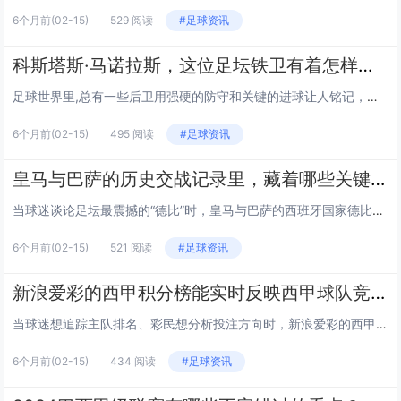
6个月前
(02-15)
529 阅读
#足球资讯
科斯塔斯·马诺拉斯，这位足坛铁卫有着怎样的职业生涯轨迹？
足球世界里,总有一些后卫用强硬的防守和关键的进球让人铭记，科斯塔斯·马诺拉斯就是其中之一，这位希腊中卫的职业生涯充满了故事，从希腊联赛的起步到欧洲顶级赛场的闪耀，他的轨迹值得我们细细梳理。 希腊青训淬炼：从雅典到奥林匹亚科斯的成长 19...
6个月前
(02-15)
495 阅读
#足球资讯
皇马与巴萨的历史交战记录里，藏着哪些关键看点？
当球迷谈论足坛最震撼的“德比”时，皇马与巴萨的西班牙国家德比永远是绕不开的话题，这对“百年宿敌”的历史交战记录，就像一本厚重的书，每一页都写满了荣誉、恩怨与传奇，皇马与巴萨的历史交战记录里，到底藏着哪些关键看点呢？ 交战次数与胜负格局：谁...
6个月前
(02-15)
521 阅读
#足球资讯
新浪爱彩的西甲积分榜能实时反映西甲球队竞争态势吗？
当球迷想追踪主队排名、彩民想分析投注方向时，新浪爱彩的西甲积分榜总会成为不少人的“数据入口”，它真的能精准、实时地反映西甲球队的竞争态势吗？我们从数据呈现、竞争格局、参考价值三个维度来拆解这个问题。 新浪爱彩西甲积分榜：数据呈现的“速...
6个月前
(02-15)
434 阅读
#足球资讯