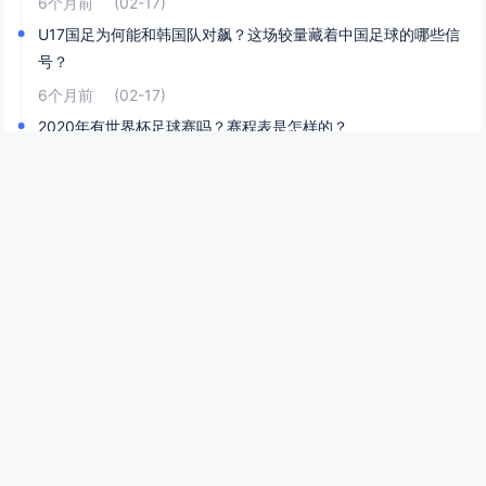
6个月前
(02-17)
U17国足为何能和韩国队对飙？这场较量藏着中国足球的哪些信
号？
6个月前
(02-17)
2020年有世界杯足球赛吗？赛程表是怎样的？
6个月前
(02-17)
网站分类
新闻资讯
足球资讯
世界杯资讯
热门
1
巴利亚多利德vs西班牙人实时比分是多少？这场比赛有哪些关键看点？
实时比分与动态进程（附查询渠道） 如果你想了解巴利亚多利德vs西班牙人的实时比分，需要通过动态渠道查询——因为西甲联赛的比分随比赛进程实时变化（比如上半场巴利亚多利德1-0领先、西班牙人点球扳平，或下半场双方互有进球）。 你可以通过...