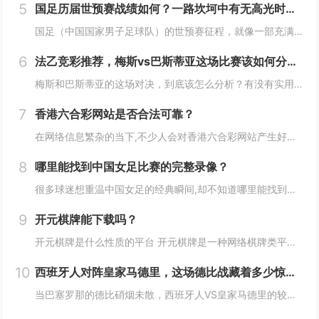
5
国足历届世预赛战绩如何？一路坎坷中有无高光时刻？
国足（中国国家男子足球队）的世预赛征程，就像一部充满波折的追梦剧本——既有距离梦想一步之遥的遗憾，也有唯一一次“冲出亚洲”的高光，今天我们就来梳理国足历届世预赛的战绩，看看这支球队在逐梦世界杯的路上都经历了什么。 早期世预赛：蹒跚起步的逐...
6
法乙竞彩推荐，梅斯vs巴斯蒂亚这场比赛该如何分析和选择？
梅斯和巴斯蒂亚的这场对决，到底该怎么分析？有没有实用的竞彩推荐思路？今天咱们就从球队状态、历史交锋、攻防数据、战意这几个关键维度来拆解这场比赛,给大家的竞彩选择提供一些参考方向。 两队近期状态：谁的“势头”更猛？ 先看梅斯的近期表现：最...
7
香港六合彩网站是否合法可靠？
在网络信息繁杂的当下,不少人会对香港六合彩网站产生好奇，究竟这些网站是否合法可靠呢？接下来我们就详细探讨这个问题。 香港六合彩的基本情况 香港六合彩是香港唯一的合法彩票,由香港赛马会负责营运，它有着特定的游戏规则和开奖流程，每周二、周四...
8
哪里能找到中国女足比赛的完整录像？
很多球迷想重温中国女足的经典瞬间,却不知道哪里能找到完整、高清的比赛录像，这篇文章从获取渠道、资源特点、观看价值等角度，帮你理清“找录像”的门道。 这些渠道能稳定获取完整录像 官方平台是最靠谱的“宝库”： 中国足协/赛事官...
9
开元棋牌能下载吗？
开元棋牌是什么性质的平台 开元棋牌是一种网络棋牌类平台,这类平台打着休闲娱乐的旗号，以各类棋牌游戏为载体，需要明确的是，在我国，除特定合法场所和经严格审批的特定网络博彩项目外，网络棋牌赌博属于违法行为，很多类似的所谓开元棋牌平台，其本质并...
10
西班牙人对阵皇家马德里，这场德比战藏着多少惊喜与恩怨？
当巴塞罗那的德比硝烟未散，西班牙人VS皇家马德里的较量同样牵动着西甲球迷的心，这场对决不止是积分榜上的博弈，更是加泰罗尼亚“黑马”与马德里“银河战舰”的风格碰撞，背后藏着历史恩怨、战术博弈与球星闪光的多重看点。 历史交锋：皇马的统治与...