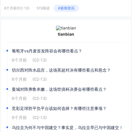
6个月前
(02-13)
515阅读
#新闻资讯
tianbian
葡萄牙vs丹麦首发阵容会有哪些看点？
6个月前
(02-13)
切尔西对阵水晶宫，这场英超对决有哪些看点和悬念？
6个月前
(02-13)
曼城对阵弗鲁米嫩，这场世俱杯决赛会有哪些看点？
6个月前
(02-13)
竞彩足球胜平负平台该如何选择？有哪些注意事项？
6个月前
(02-13)
乌拉圭为何不与中国建交？事实是，乌拉圭早已与中国建交！