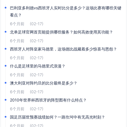
巴利亚多利德vs西班牙人实时比分是多少？这场比赛有哪些关键
看点？
6个月前
(02-17)
北单足球官网首页能提供哪些服务？如何高效使用其功能？
6个月前
(02-17)
西班牙人对阵皇家马德里，这场德比战藏着多少惊喜与恩怨？
6个月前
(02-17)
什么是足球里的马德里式浪漫？
6个月前
(02-17)
澳大利亚对阵约旦的比分最终是多少？
6个月前
(02-17)
2010年世界杯西班牙的阵型图有什么特点？
6个月前
(02-17)
国足历届世预赛战绩如何？一路坎坷中有无高光时刻？
6个月前
(02-17)