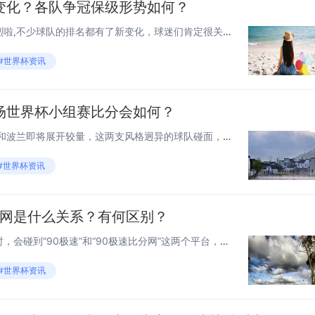
变化？各队争冠保级形势如何？
最近中超联赛的竞争越来越激烈啦,不少球队的排名都有了新变化，球迷们肯定很关心最新的排名情况和各队的形势吧？今天咱们就来聊聊中超最新排名以及背后的争冠、保级故事~ 中超最新排名：头部竞争胶着，保级区“暗战”升级 截至2024年8月中旬...
#世界杯资讯
场世界杯小组赛比分会如何？
世界杯小组赛的舞台上,墨西哥和波兰即将展开较量，这两支风格迥异的球队碰面，究竟会踢出怎样的比分？咱们从几个关键角度来聊聊，看看能不能找到一些线索。 两队近期竞技状态分析 墨西哥这边,世界杯前的热身赛里，他们先后和厄瓜多尔、瑞典等队交手，...
#世界杯资讯
分网是什么关系？有何区别？
不少体育迷在查赛事、看比分时，会碰到“90极速”和“90极速比分网”这两个平台，它们名字很像，功能却好像有区别？到底是一家的不同产品，还是完全独立的平台？今天咱们就把这层“迷雾”拨开，看看它们的关系和区别到底在哪。 基本定位：“90极...
#世界杯资讯