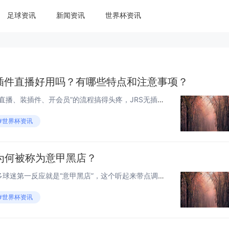
足球资讯
新闻资讯
世界杯资讯
无插件直播好用吗？有哪些特点和注意事项？
很多球迷看NBA时，都会被“找直播、装插件、开会员”的流程搞得头疼，JRS无插件直播作为免费看球的热门选择，到底值不值得用？和正版平台比有啥区别？用的时候要注意什么？咱们结合球迷的真实体验，一步步拆解这些问题。 JRS无插件直播的核心...
#世界杯资讯
为何被称为意甲黑店？
提到乌迪内斯足球俱乐部，很多球迷第一反应就是“意甲黑店”，这个听起来带点调侃的称呼，背后藏着怎样的足球故事？今天我们就来聊聊这支意甲球队的独特标签。 “黑店”的核心含义——低买高卖的转会魔法 在足球圈，“黑店”可不是贬义词，更多是对球队...
#世界杯资讯