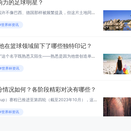
响力的足球明星？
当谈论足球强国时，斯洛伐克或许不像巴西、德国那样被频繁提及，但这片土地同样孕育出不少在足坛留下深刻印记的明星，从历史传奇到现役核心，再到崭露头角的新星，斯洛伐克足球明星们用各自的方式诠释着足球的魅力,也推动着本国足球的发展。 历史传奇：约...
#世界杯资讯
？他在篮球领域留下了哪些独特印记？
很多球迷可能对“唐耶尔·马绍尔”这个名字既熟悉又陌生——熟悉是因为他曾创造单场12记三分的震撼纪录，陌生是因为他的生涯故事远不止这一个高光时刻，这位90年代入行的锋线球员，用精准的投射和独特的赛场智慧,在NBA留下了属于自己的篇章。 球员...
#世界杯资讯
分情况如何？各阶段精彩对决有哪些？
本赛季的英格兰联赛杯（EFL Cup）赛程已推进至第四轮（截至2023年10月），这项覆盖英格兰英超、英冠、英甲、英乙四个职业联赛级别的杯赛，因“单场淘汰（半决赛为两回合）+ 强弱碰撞”的赛制，诞生了大量戏剧性比分与冷门对决，下面从赛制逻辑...
#世界杯资讯