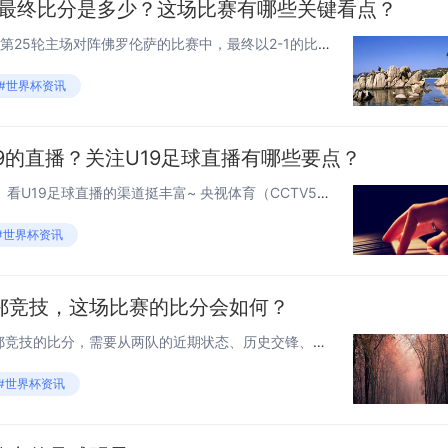
萨最终比分是多少？这场比赛有哪些关键看点？
AC米兰在2023-2024赛季意甲第25轮主场对阵佛罗伦萨的比赛中，最终以2-1的比分战胜对手，这场胜利不仅帮助AC米兰巩固了欧冠区竞争优势，也让佛罗伦萨冲击欧战的希望暂时受挫，我们从比赛进程、战术表现和联赛影响三个维度,深入拆解这场对决...
#世界杯资讯
9的直播？关注U19足球直播有哪些要点？
哪里能看中国足球U19的直播？ 看U19足球直播的渠道挺丰富~ 央视体育（CCTV5/央视体育APP） 有核心赛事版权，信号稳定、解说专业，像亚青赛预选赛这类国际赛事基本都能在这找到；咪咕视频 主打互动体验，解说风格多样，还能发弹幕和球迷...
#世界杯资讯
鄂竞技，这场比赛的比分会如何？
想要预测西班牙人对阵毕尔巴鄂竞技的比分，需要从两队的近期状态、历史交锋、战术风格等多个维度来分析,我们一步步拆解来看。 两队近期状态分析 先看联赛表现，西班牙人近5场西甲拿到2胜1平2负的成绩，进攻端场均能打进1.2球，但防守端场均要丢...
#世界杯资讯