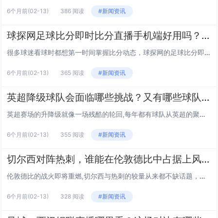
6个月前
(02-13)
386 阅读
#新闻资讯
球探网足球比分即时比分直播手机端好用吗？怎么用？
很多球迷看球时都想第一时间掌握比分动态，球探网的足球比分即时直播手机端就成了热门选择，它的手机端到底好不好用？该怎么用？下面就来详细聊聊。 手机端核心优势：为什么球迷喜欢用它？ 球探网足球比分手机端的实时性是最大亮点，像英超、欧冠这...
6个月前
(02-13)
365 阅读
#新闻资讯
英超降级球队会面临哪些挑战？又有哪些球队曾上演过降级后重生的奇迹？
英超赛场的升降级就像一场残酷的轮回,每年都有球队从英超的聚光灯下跌落至英冠的战场，降级不仅意味着赛场层级的变化，更会给球队带来一系列连锁反应，英超降级球队究竟会面临哪些棘手的挑战？又有哪些球队能在低谷后重新崛起，上演“降级后重生”的奇迹呢？...
6个月前
(02-13)
355 阅读
#新闻资讯
切尔西对阵热刺，谁能在伦敦德比中占据上风？
伦敦德比的战火即将重燃,切尔西与热刺的较量从来都不缺话题，两队的恩怨、阵容的碰撞、战术的博弈，都让这场对决成为英超球迷瞩目的焦点，究竟是切尔西延续主场强势，还是热刺用进攻撕开对手防线？我们从多个角度拆解这场德比的胜负密码。 历史交锋：“德...
6个月前
(02-13)
328 阅读
#新闻资讯