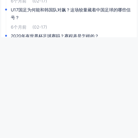
6个月前
(02-17)
U17国足为何能和韩国队对飙？这场较量藏着中国足球的哪些信
号？
6个月前
(02-17)
2020年有世界杯足球赛吗？赛程表是怎样的？
6个月前
(02-17)
网站分类
新闻资讯
足球资讯
世界杯资讯
热门
1
巴利亚多利德vs西班牙人实时比分是多少？这场比赛有哪些关键看点？
实时比分与动态进程（附查询渠道） 如果你想了解巴利亚多利德vs西班牙人的实时比分，需要通过动态渠道查询——因为西甲联赛的比分随比赛进程实时变化（比如上半场巴利亚多利德1-0领先、西班牙人点球扳平，或下半场双方互有进球）。 你可以通过...