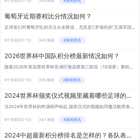
6个月前
(02-13)
348 阅读
#新闻资讯
葡萄牙近期赛程比分情况如何？
足球迷们对葡萄牙队的关注从未降温，尤其是C罗领衔的“五盾军团”在各项赛事中的表现，从欧洲杯预选赛的强势领跑，到欧国联的强强对话，再到友谊赛的阵容练兵，葡萄牙的每一场赛程和比分都牵动着球迷的心，下面就来详细梳理葡萄牙队近期的赛事表现,看看他们...
6个月前
(02-13)
345 阅读
#新闻资讯
2026世界杯中国队积分榜最新情况如何？
随着2026年美加墨世界杯亚洲区预选赛第三阶段（18强赛）赛程过半，中国队的积分表现与出线前景成为球迷热议的焦点，作为世界杯扩军后亚洲区拥有5个参赛名额的首届赛事，中国队能否抓住历史机遇突围？我们结合最新赛程、赛果与战术细节，全面解析中国队...
6个月前
(02-13)
355 阅读
#新闻资讯
2024世界杯颁奖仪式视频里藏着哪些足球的热血与感动？
当2024年世界杯的终场哨声响起,颁奖仪式的视频如同魔法般席卷了全球球迷的屏幕，那些沸腾的呐喊、闪耀的奖杯、球员们热泪盈眶的脸，到底藏着多少足球的热血与感动？今天我们就从视频的一个个镜头里，拆解这份属于足球的极致浪漫。 冠军捧杯的瞬间：梦...
6个月前
(02-13)
347 阅读
#新闻资讯
2024中超最新积分榜排名是怎样的？各队表现有哪些亮点与悬念？