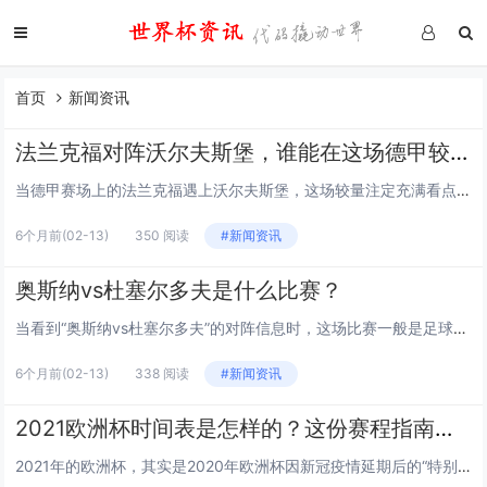
首页
新闻资讯
法兰克福对阵沃尔夫斯堡，谁能在这场德甲较量中占得先机？
当德甲赛场上的法兰克福遇上沃尔夫斯堡，这场较量注定充满看点，两队近期状态、历史交锋记录、关键球员发挥以及战术风格的碰撞，都将影响比赛的走向，下面我们从多个维度来剖析这场对决,看看谁更有机会在这场较量中脱颖而出。 两队近期状态：进攻与防守的...
6个月前
(02-13)
350 阅读
#新闻资讯
奥斯纳vs杜塞尔多夫是什么比赛？
当看到“奥斯纳vs杜塞尔多夫”的对阵信息时，这场比赛一般是足球赛事，对阵的两队是德国足球俱乐部“奥斯纳布吕克”（球迷常简称“奥斯纳”）和“杜塞尔多夫”（全名“ Fortuna Düsseldorf”），具体是什么类型的比赛？我们可以从赛事性...
6个月前
(02-13)
338 阅读
#新闻资讯
2021欧洲杯时间表是怎样的？这份赛程指南帮你快速梳理！
2021年的欧洲杯，其实是2020年欧洲杯因新冠疫情延期后的“特别版本”——赛事名称保留“2020”，但比赛时间定格在2021年6月11日至7月11日，对于足球迷来说，这份跨越一个月的赛程里，藏着太多热血与惊喜，下面就从整体安排、小组赛、淘...