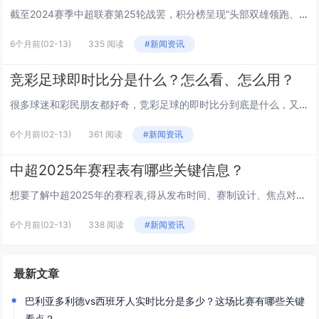
截至2024赛季中超联赛第25轮战罢，积分榜呈现“头部双雄领跑、中游多队卡位、保级区胶着”的格局，上海海港以59分暂列榜首，山东泰山57分紧随其后；中游的成都蓉城、浙江队为亚冠资格激烈竞争；保级区的大连人、深圳队等队积分接近，最后几轮将决定...
6个月前
(02-13)
335 阅读
#新闻资讯
竞彩足球即时比分是什么？怎么看、怎么用？
很多球迷和彩民朋友都好奇，竞彩足球的即时比分到底是什么，又该怎么去看、去用呢？今天咱们就把这个话题掰碎了聊聊。 竞彩足球即时比分到底指什么？ 简单说，即时比分是足球比赛过程中实时更新的赛况数据，不仅包括进球、红黄牌这类核心结果，还会涵盖...
6个月前
(02-13)
361 阅读
#新闻资讯
中超2025年赛程表有哪些关键信息？
想要了解中超2025年的赛程表,得从发布时间、赛制设计、焦点对决、升降级规则到观赛渠道等维度拆解——每个环节都藏着联赛的新变化，下面逐一梳理这些关键信息，帮你提前掌握新赛季中超的脉络。 赛程发布时间：联赛开幕前1-2个月揭晓 按照中超惯...
6个月前
(02-13)
338 阅读
#新闻资讯
最新文章
巴利亚多利德vs西班牙人实时比分是多少？这场比赛有哪些关键
看点？