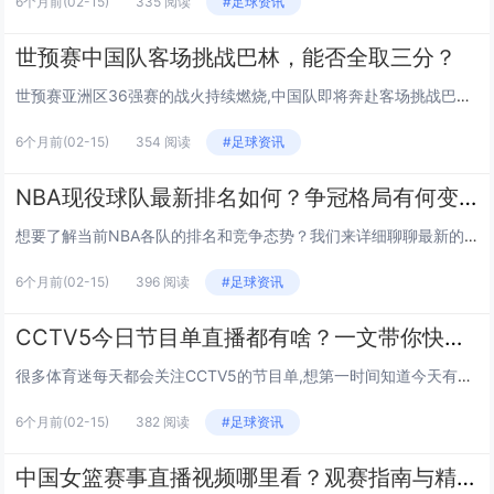
6个月前
(02-15)
335 阅读
#足球资讯
世预赛中国队客场挑战巴林，能否全取三分？
世预赛亚洲区36强赛的战火持续燃烧,中国队即将奔赴客场挑战巴林队，这场比赛的结果不仅关乎国足的积分排名，更直接影响出线前景，中国队客场对阵巴林，到底有没有把握全取三分？我们不妨从状态、实力、客场挑战、战术等维度逐一分析。 双方近期状态：谁...
6个月前
(02-15)
354 阅读
#足球资讯
NBA现役球队最新排名如何？争冠格局有何变化？
想要了解当前NBA各队的排名和竞争态势？我们来详细聊聊最新的联盟格局，看看东西部谁在领跑，又有哪些球队成为了黑马或争冠热门。 东部：雄鹿、凯尔特人上演“头名争夺战” 东部赛区的竞争向来激烈,密尔沃基雄鹿目前以24胜11负的战绩稳居东部第...
6个月前
(02-15)
396 阅读
#足球资讯
CCTV5今日节目单直播都有啥？一文带你快速了解精彩赛事与看点
很多体育迷每天都会关注CCTV5的节目单,想第一时间知道今天有哪些精彩赛事、喜欢的球队或运动员会不会出场？别着急，这篇文章就来详细说说CCTV5今日的节目单直播内容，从赛事安排到特色节目，带你一网打尽！ 怎么快速查到CCTV5今日的节目单...
6个月前
(02-15)
382 阅读
#足球资讯
中国女篮赛事直播视频哪里看？观赛指南与精彩看点全解析