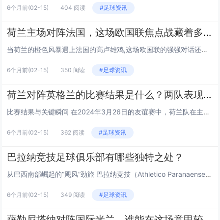
6个月前
(02-15)
404 阅读
#足球资讯
荷兰主场对阵法国，这场欧国联焦点战藏着多少惊喜与悬念？
当荷兰的橙色风暴遇上法国的高卢雄鸡,这场欧国联的强强对话还没开踢就赚足了眼球，到底这场比赛会有哪些值得关注的地方？咱们从几个维度来聊聊。 历史交锋：恩怨交织的经典对决 荷兰和法国的交手历来不缺故事,2000年欧洲杯半决赛，法国在点球...
6个月前
(02-15)
350 阅读
#足球资讯
荷兰对阵英格兰的比赛结果是什么？两队表现如何？
比赛结果与关键瞬间 在2024年3月26日的友谊赛中，荷兰队在主场（德库伊普球场）以1-0的比分战胜英格兰队，全场唯一进球出现在下半场第65分钟：荷兰中场弗伦基·德容送出直塞，前锋加克波在禁区内晃过英格兰后卫斯通斯后冷静推射破门，帮助“橙...
6个月前
(02-15)
362 阅读
#足球资讯
巴拉纳竞技足球俱乐部有哪些独特之处？
从巴西南部崛起的“飓风”劲旅 巴拉纳竞技（Athletico Paranaense）1924年诞生于巴西南部的库里蒂巴市，最初只是当地社区的一支业余球队，却凭借韧性在巴西足坛闯出了一片天，和里约、圣保罗的豪门不同，他们的崛起带着“区域突围...
6个月前
(02-15)
349 阅读
#足球资讯
萨勒尼塔纳对阵国际米兰，谁能在这场意甲较量中更胜一筹？