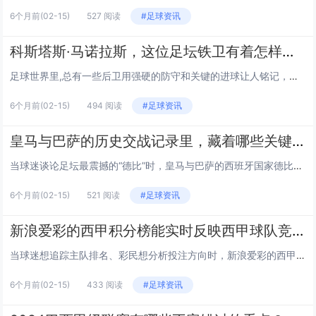
6个月前
(02-15)
527 阅读
#足球资讯
科斯塔斯·马诺拉斯，这位足坛铁卫有着怎样的职业生涯轨迹？
足球世界里,总有一些后卫用强硬的防守和关键的进球让人铭记，科斯塔斯·马诺拉斯就是其中之一，这位希腊中卫的职业生涯充满了故事，从希腊联赛的起步到欧洲顶级赛场的闪耀，他的轨迹值得我们细细梳理。 希腊青训淬炼：从雅典到奥林匹亚科斯的成长 19...
6个月前
(02-15)
494 阅读
#足球资讯
皇马与巴萨的历史交战记录里，藏着哪些关键看点？
当球迷谈论足坛最震撼的“德比”时，皇马与巴萨的西班牙国家德比永远是绕不开的话题，这对“百年宿敌”的历史交战记录，就像一本厚重的书，每一页都写满了荣誉、恩怨与传奇，皇马与巴萨的历史交战记录里，到底藏着哪些关键看点呢？ 交战次数与胜负格局：谁...
6个月前
(02-15)
521 阅读
#足球资讯
新浪爱彩的西甲积分榜能实时反映西甲球队竞争态势吗？
当球迷想追踪主队排名、彩民想分析投注方向时，新浪爱彩的西甲积分榜总会成为不少人的“数据入口”，它真的能精准、实时地反映西甲球队的竞争态势吗？我们从数据呈现、竞争格局、参考价值三个维度来拆解这个问题。 新浪爱彩西甲积分榜：数据呈现的“速...
6个月前
(02-15)
433 阅读
#足球资讯