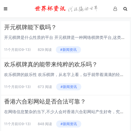
开元棋牌能下载吗？
开元棋牌是什么性质的平台 开元棋牌是一种网络棋牌类平台,这类平台打着休闲娱乐的旗号，以各类棋牌游戏为载体，需要明确的是，在我国，除特定合法场所和经严格审批的特定网络博彩项目外，网络棋牌赌博属于违法行为，很多类似的所谓开元棋牌平台，其本质并...
11个月前
(09-13)
829 阅读
#新闻资讯
欢乐棋牌真的能带来纯粹的欢乐吗？
欢乐棋牌的娱乐性 欢乐棋牌，从名字上看，似乎就带着满满的轻松愉悦氛围，它将传统棋牌游戏以更具趣味性的形式呈现，比如常见的斗地主、麻将等，在欢乐棋牌平台上，画面可能更加精美，音效也更生动活泼，给玩家营造出一种仿佛置身于热闹棋牌室的感觉，玩家...
11个月前
(09-13)
673 阅读
#新闻资讯
香港六合彩网站是否合法可靠？
在网络信息繁杂的当下,不少人会对香港六合彩网站产生好奇，究竟这些网站是否合法可靠呢？接下来我们就详细探讨这个问题。 香港六合彩的基本情况 香港六合彩是香港唯一的合法彩票,由香港赛马会负责营运，它有着特定的游戏规则和开奖流程，每周二、周四...
11个月前
(09-13)
848 阅读
#新闻资讯