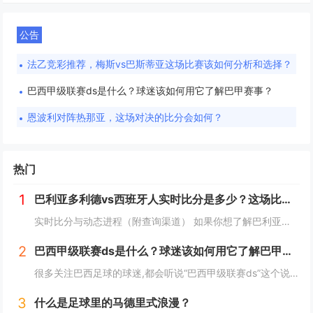
公告
法乙竞彩推荐，梅斯vs巴斯蒂亚这场比赛该如何分析和选择？
巴西甲级联赛ds是什么？球迷该如何用它了解巴甲赛事？
恩波利对阵热那亚，这场对决的比分会如何？
热门
1
巴利亚多利德vs西班牙人实时比分是多少？这场比赛有哪些关键看点？
实时比分与动态进程（附查询渠道） 如果你想了解巴利亚多利德vs西班牙人的实时比分，需要通过动态渠道查询——因为西甲联赛的比分随比赛进程实时变化（比如上半场巴利亚多利德1-0领先、西班牙人点球扳平，或下半场双方互有进球）。 你可以通过...
2
巴西甲级联赛ds是什么？球迷该如何用它了解巴甲赛事？
很多关注巴西足球的球迷,都会听说“巴西甲级联赛ds”这个说法，但它具体是什么？又该怎么用它来深入了解巴甲赛事呢？今天我们就来聊聊这个话题。 巴西甲级联赛ds到底指什么？ 这里的“ds”，通常是指以DS足球为代表的足球数据平台，这类平台专...
3
什么是足球里的马德里式浪漫？